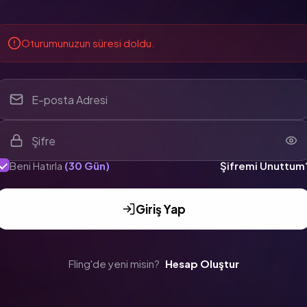
Oturumunuzun süresi doldu.
E-posta Adresi
Şifre
Beni Hatırla
(30 Gün)
Şifremi Unuttum
Giriş Yap
Fling'de yeni misin?
Hesap Oluştur