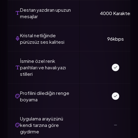
Destan yazdıran upuzun
4000 Karakter
mesajlar
Kristal netliğinde
96kbps
pürüzsüz ses kalitesi
İsmine özel renk
parıltıları ve havalı yazı
stilleri
Profilini dilediğin renge
boyama
Uygulama arayüzünü
kendi tarzına göre
giydirme