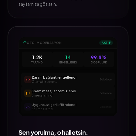
sayfamıza göz atın.
OTO-MODERASYON
AKTİF
1.2K
14
99.8%
TARANDI
ENGELLENDI
DOĞRULUK
Zararlı bağlantı engellendi
2dk önce
Otomatik tarama
Spam mesajlar temizlendi
5dk önce
3 mesaj silindi
Uygunsuz içerik filtrelendi
12dk önce
Kelime filtresi
Sen yorulma, o halletsin.