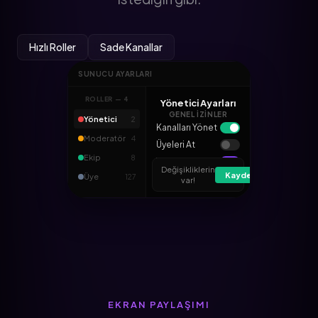
Hızlı Roller
Sade Kanallar
SUNUCU AYARLARI
ROLLER —
4
Yönetici Ayarları
GENEL İZINLER
Yönetici
2
Kanalları Yönet
Moderatör
4
Üyeleri At
Ekip
8
Yönetici Yetkisi
Değişikliklerin
Kaydet
Üye
127
Mesajları Sil
var!
EKRAN PAYLAŞIMI