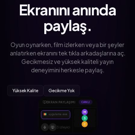
Ekranını anında
paylaş.
Oyun oynarken, film izlerken veya bir şeyler
anlatırken ekranını tek tıkla arkadaşlarına aç.
Gecikmesiz ve yüksek kaliteli yayın
deneyimini herkesle paylaş.
Yüksek Kalite
Gecikme Yok
EKRAN PAYLAŞIMI
CANLI
M
uygulama.exe
Paylaşılan İçerik
S
C
3 izleyici