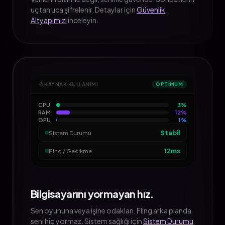
uçtan uca şifrelenir. Detaylar için
Güvenlik
Altyapımızı
inceleyin.
KAYNAK KULLANIMI
OPTİMUM
CPU
3
%
RAM
12
%
GPU
1
%
Stabil
Sistem Durumu
12ms
Ping / Gecikme
Bilgisayarını yormayan hız.
Sen oyununa veya işine odaklan, Fling arka planda
seni hiç yormaz. Sistem sağlığı için
Sistem Durumu