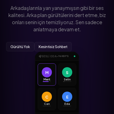
Arkadaşlarınla yan yanaymışsın gibi bir ses
kalitesi. Arka plan gürültülerini dert etme, biz
onları senin için temizliyoruz. Sen sadece
anlatmaya devam et.
Gürültü Yok
Kesintisiz Sohbet
🎧
SESLI ODA
•
96KBPS
M
S
Mert
Selin
C
E
Can
Eda