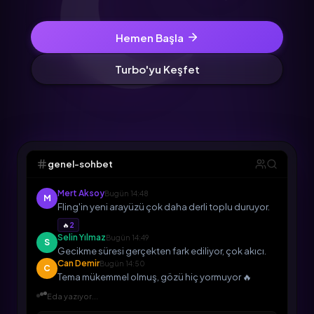
Hemen Başla
Turbo'yu Keşfet
genel-sohbet
Mert Aksoy
Bugün 14:48
M
Fling'in yeni arayüzü çok daha derli toplu duruyor.
🔥
2
Selin Yılmaz
Bugün 14:49
S
Gecikme süresi gerçekten fark ediliyor, çok akıcı.
Can Demir
Bugün 14:50
C
Tema mükemmel olmuş, gözü hiç yormuyor 🔥
Eda yazıyor...