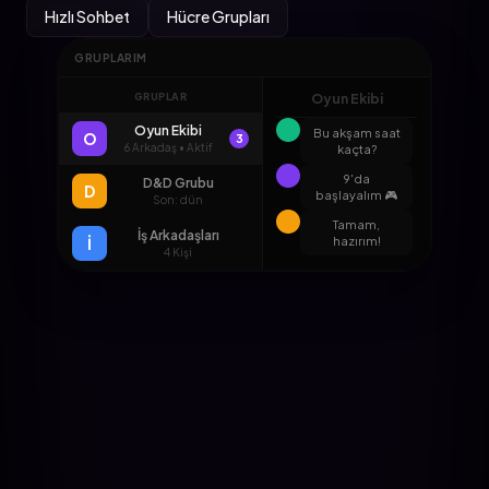
Hızlı Sohbet
Hücre Grupları
GRUPLARIM
GRUPLAR
Oyun Ekibi
Oyun Ekibi
Bu akşam saat
O
3
6 Arkadaş • Aktif
kaçta?
9'da
D&D Grubu
D
başlayalım 🎮
Son: dün
Tamam,
İş Arkadaşları
İ
hazırım!
4 Kişi