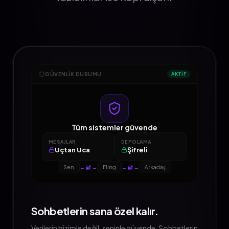
GÜVENLIK DURUMU
AKTİF
Tüm sistemler güvende
MESAJLAR
DEPOLAMA
Uçtan Uca
Şifreli
Sen
→ 🔐 →
Fling
→ 🔐 →
Arkadaş
Sohbetlerin sana özel kalır.
Verilerin bizimle değil, seninle güvende. Sohbetlerin