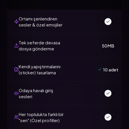
Ortamı şenlendiren
sesler & özel emojiler
Tek seferde devasa
50MB
dosya gönderme
Kendi yapıştırmalarını
10 adet
(sticker) tasarlama
Odaya havalı giriş
sesleri
Her toplulukta farklı bir
"sen" (Özel profiller)